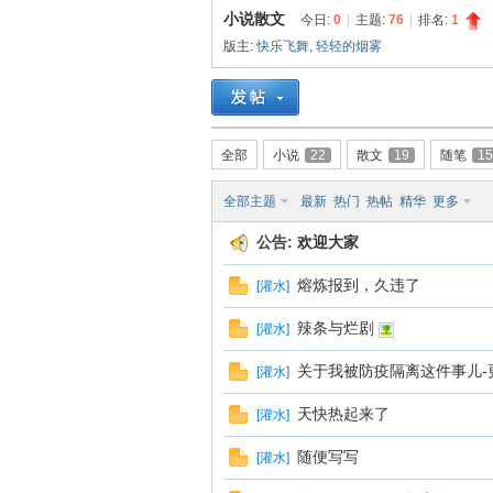
小说散文
今日:
0
|
主题:
76
|
排名:
1
版主:
快乐飞舞
,
轻轻的烟雾
小
»
›
›
全部
小说
22
散文
19
随笔
15
全部主题
最新
热门
热帖
精华
更多
公告:
欢迎大家
熔炼报到，久违了
[
灌水
]
说
辣条与烂剧
[
灌水
]
关于我被防疫隔离这件事儿-
[
灌水
]
天快热起来了
[
灌水
]
随便写写
[
灌水
]