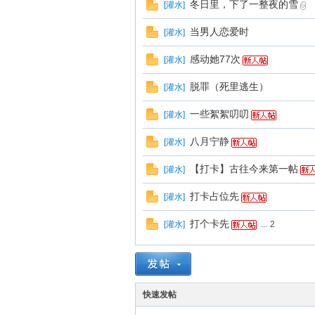
冬日里，下了一整夜的雪
[
灌水
]
散
当男人恋爱时
[
灌水
]
感动她77次
[
灌水
]
脱罪（死里逃生）
[
灌水
]
一些絮絮叨叨
[
灌水
]
八月宁静
[
灌水
]
文
【打卡】古往今来第一帖
[
灌水
]
打卡占位先
[
灌水
]
打个卡先
[
灌水
]
...
2
读
快速发帖